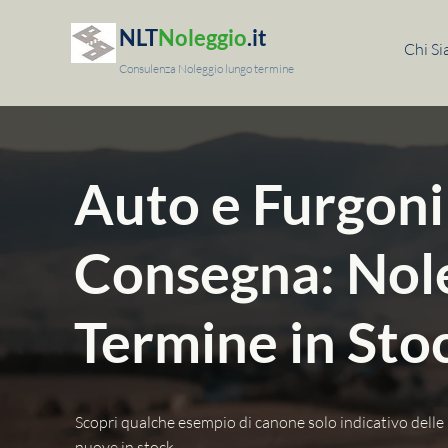
NLT
Noleggio
.it
Chi S
Consulenza Noleggio lungo termine
Auto e Furgoni
Consegna: Nol
Termine in Sto
Scopri qualche esempio di canone solo indicativo delle
nuove in stock