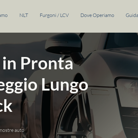
iamo
NLT
Furgoni / LCV
Dove Operiamo
Guida 
 in Pronta
eggio Lungo
ck
 nostre auto