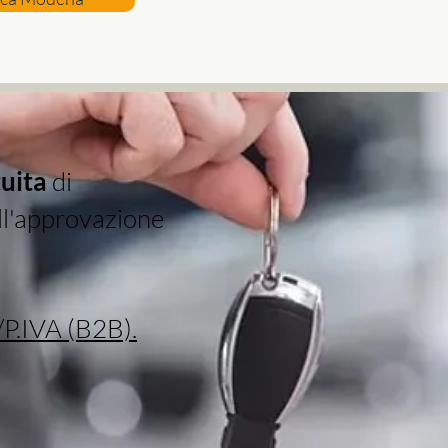
uita
di
ell'approvazione
/P.IVA (B2B).