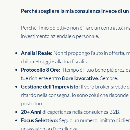
Perché scegliere la mia consulenza invece di u
Perché il mio obiettivo non è 'fare un contratto', m
investimento aziendale o personale.
Analisi Reale:
Non ti propongo l'auto in offerta, ma
chilometraggi e alla tua fiscalità.
Protocollo 8 Ore:
Il tempo è il tuo bene più prezio
tue richieste entro
8 ore lavorative
. Sempre.
Gestione dell'Imprevisto:
Il vero broker si vede 
ritardo nella consegna. Io sono colui che risponde al
posto tuo.
20+ Anni
di esperienza nella consulenza B2B.
Focus Selettivo:
Seguo un numero limitato di clien
un'assistenza d'eccellenza.