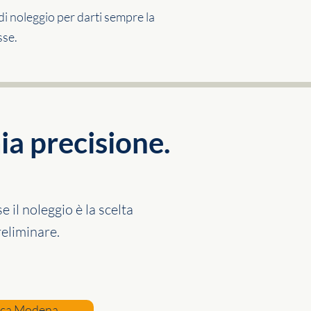
di noleggio per darti sempre la
sse.
ia precisione.
 il noleggio è la scelta
reliminare.
uca Modena