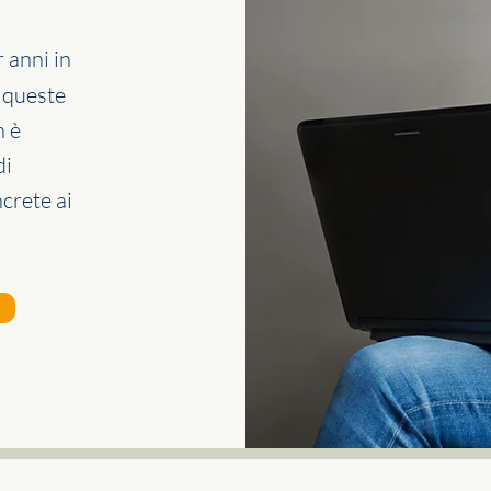
 anni in
n queste
n è
di
ncrete ai