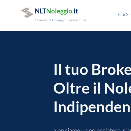
NLT
Noleggio
.it
Chi S
Consulenza Noleggio lungo termine
Il tuo Broke
Oltre il No
Indipenden
Non siamo un noleggiatore, sia