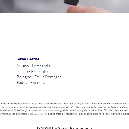
AI 
Aree Gestite:
Milano - Lombardia
Torino - Piemonte
Bologna - Emilia Romagna
Padova - Veneto
i nella presente pagina hanno scopo esclusivamente informativo e sono aggiornati costantemente alle ultime disposizion
riferimento alle soglie di deducibilità e detraibilità previste dal TUIR (Testo Unico delle Imposte sui Redditi) e alle ci
o della mobilità e il regime fiscale automotive sono soggetti a variazioni legislative repentine. Si invita l’utente a ve
ferimenti ai dati di mercato ANIASA e UNRAE sono tratti dai rapporti ufficiali pubblici citati nelle fonti. nltnoleggio.it
© 2026 by
Smart Experience
.