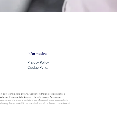
Inf
o
Informativa:
Privacy Policy
Cookie Policy
i dell'Agenzia delle Entrate. Sebbene nltnoleggio.it si impegni a
rcolari dell'Agenzia delle Entrate — le informazioni fornite non
rificare sempre la propria posizione specifica con il proprio consulente
 declina ogni responsabilità per eventuali errori, omissioni o cambiamenti