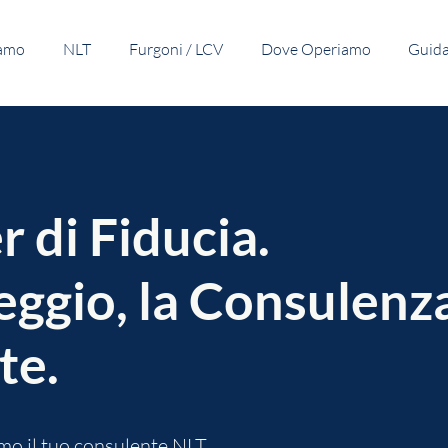
iamo
NLT
Furgoni / LCV
Dove Operiamo
Guida 
r di Fiducia.
leggio, la Consulenz
te.
mo il tuo consulente NLT.