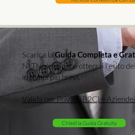
Scarica la
Guida Completa e Grat
NLTNoleggio.it e otterrai l'esito d
in tempi più brevi.
Valida per Privati (B2C) e Aziende
Chiedi la Guida Gratuita