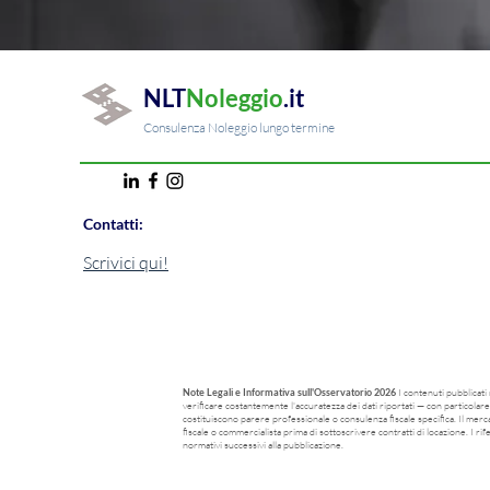
NLT
Noleggio
.it
Consulenza Noleggio lungo termine
Contatti:
Scrivici qui!
I contenuti pubblicat
Note Legali e Informativa sull'Osservatorio 2026
verificare costantemente l'accuratezza dei dati riportati — con particolare 
costituiscono parere professionale o consulenza fiscale specifica. Il mercat
fiscale o commercialista prima di sottoscrivere contratti di locazione. I ri
normativi successivi alla pubblicazione.