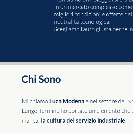
In un mercato complesso come qu
migliori condizioni e offerte dei
neutralità tecnologica.
Scegliamo l'auto giusta per te,
Chi Sono
Mi chiamo
Luca Modena
e nel settore del N
Lungo Termine ho portato un elemento che 
manca:
la cultura del servizio industriale
.