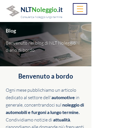
NLT
Noleggio
.it
Consulenza Noleggio lungo termine
Blog
Benvenuto nel blog di NLT Noleggio, il
diario di bordo.
Benvenuto a bordo
Ogni mese pubblichiamo un articolo
dedicato al settore dell'
automotive
in
generale, concentrandoci sul
noleggio di
automobili e furgoni a lungo termine.
Condividiamo notizie di
attualità
,
rispondiamo alle domande più frequenti