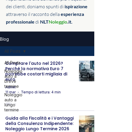
dei clienti, doniamo spunti di
ispirazione
attraverso il racconto della
esperienza
professionale
di
NLT
Noleggio
.it.
Blog
All Posts
All Posts
Comprare l'auto nel 2026?
Perché la normativa Euro 7
Noleggio
potrebbe costarti migliaia di
auto a
euro
breve
termine
Admin
11 mar
Tempo di lettura: 4 min
Noleggio
auto a
lungo
termine
Guida alla Fiscalità e i Vantaggi
della Consulenza Indipendente:
Noleggio Lungo Termine 2026