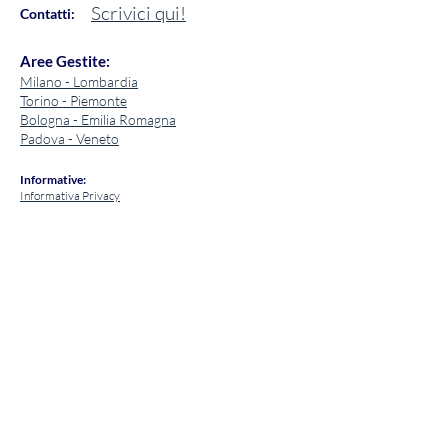
Scrivici qui!
Contatti:
Aree Gestite:
Milano - Lombardia
Torino - Piemonte
Bologna - Emilia Romagna
Padova - Veneto
Informative:
Informativa Privacy
Cookie Policy
Note Legali:
I contenuti del sito hanno finalità informative e
orientative e non costituiscono consulenza fiscale, legale o
finanziaria personalizzata. NLTnoleggio.it cura
l’accuratezza delle informazioni pubblicate sulla base
delle fonti disponibili, ma non ne garantisce
l’aggiornamento in tempo reale, anche in considerazione
di possibili variazioni normative, fiscali, commerciali o di
mercato.
Le informazioni relative a fiscalità, condizioni